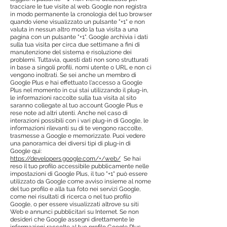
tracciare le tue visite al web. Google non registra
in modo permanente la cronologia del tuo browser
quando viene visualizzato un pulsante "+1" e non
valuta in nessun altro modo la tua visita a una
pagina con un pulsante "+1". Google archivia i dati
sulla tua visita per circa due settimane a fini di
manutenzione del sistema e risoluzione dei
problemi. Tuttavia, questi dati non sono strutturati
in base a singoli profili, nomi utente o URL e non ci
vengono inoltrati. Se sei anche un membro di
Google Plus e hai effettuato l'accesso a Google
Plus nel momento in cui stai utilizzando il plug-in,
le informazioni raccolte sulla tua visita al sito
saranno collegate al tuo account Google Plus e
rese note ad altri utenti. Anche nel caso di
interazioni possibili con i vari plug-in di Google, le
informazioni rilevanti su di te vengono raccolte,
trasmesse a Google e memorizzate. Puoi vedere
una panoramica dei diversi tipi di plug-in di
Google qui:
https://developers.google.com/+/web/
Se hai
reso il tuo profilo accessibile pubblicamente nelle
impostazioni di Google Plus, il tuo "+1" può essere
utilizzato da Google come avviso insieme al nome
del tuo profilo e alla tua foto nei servizi Google,
come nei risultati di ricerca o nel tuo profilo
Google, o per essere visualizzati altrove su siti
Web e annunci pubblicitari su Internet. Se non
desideri che Google assegni direttamente le