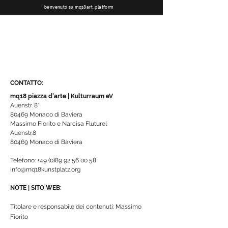
benvenuto su mq18art_platform
CONTATTO:
mq18 piazza d'arte | Kulturraum eV
Auenstr. 8°
80469 Monaco di Baviera
Massimo Fiorito e Narcisa Fluturel
Auenstr.8
80469 Monaco di Baviera
Telefono:
+49 (0)89 92 56 00 58
info@mq18kunstplatz.org
NOTE | SITO WEB:
Titolare e responsabile dei contenuti: Massimo
Fiorito