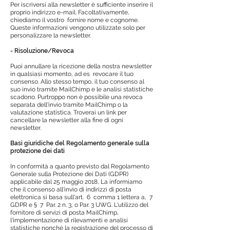
Per iscriversi alla newsletter è sufficiente inserire il
proprio indirizzo e-mail. Facoltativamente,
chiediamo il vostro
fornire nome e cognome.
Queste informazioni vengono utilizzate solo per
personalizzare la newsletter.
- Risoluzione/Revoca
Puoi annullare la ricezione della nostra newsletter
in qualsiasi momento, ad es
revocare il tuo
consenso. Allo stesso tempo, il tuo consenso al
suo invio tramite MailChimp e le analisi statistiche
scadono. Purtroppo non è possibile una revoca
separata dell'invio tramite MailChimp o la
valutazione statistica. Troverai un link per
cancellare la newsletter alla fine di ogni
newsletter.
Basi giuridiche del Regolamento generale sulla
protezione dei dati
In conformità a quanto previsto dal Regolamento
Generale sulla Protezione dei Dati (GDPR)
applicabile dal 25 maggio 2018, La informiamo
che il consenso all'invio di indirizzi di posta
elettronica si basa sull'art.
6
comma 1 lettera a,
7
GDPR e §
7
Par. 2 n. 3, o Par. 3 UWG. L'utilizzo del
fornitore di servizi di posta MailChimp,
l'implementazione di rilevamenti e analisi
statistiche nonché la registrazione del processo di