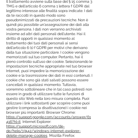
Il trattamento avviene sulla base del § 15 comma 3
TMG e dell'articolo 6 comma 1 lettera f GDPR dal
legittimo interesse alle finalità sopra indicate. I dati
da te raccolti in questo modo sono
pseudonimizzati da precauzioni tecniche. Non è
quindi più possibile un'assegnazione dei dati alla
vostra persona. I dati non verranno archiviati
insieme ad altri dati personali dell'utente. Hai il
diritto di opporti in qualsiasi momento al
trattamento dei tuoi dati personali ai sensi
dell'articolo 6 (1) f GDPR per motivi che derivano
dalla tua situazione particolare. I cookie vengono
memorizzati sul tuo computer. Pertanto, hai il
pieno controllo sull'uso dei cookie. Selezionando le
impostazioni tecniche appropriate nel tuo browser
Internet, puoi impedire la memorizzazione dei
cookie e la trasmissione dei dati in essi contenuti. I
cookie che sono già stati salvati possono essere
cancellati in qualsiasi momento. Tuttavia,
vorremmo sottolineare che in tal caso potresti non
essere in grado di utilizzare tutte le funzioni di
questo sito Web nella loro misura completa. Puoi
utilizzare i link sottostanti per scoprire come puoi
gestire (compresa la disattivazione) i cookie nei
browser più importanti: Browser Chrome:
https://support.google.com/accounts/answer/61
416?hl=it
Internet Explorer:
https://support.microsoft.com/de-
de/help/17442/windows-internet-explorer-
delete-manage-cookies
Mozilla Firefox: