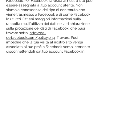
Facebook. Per Facebook, la visita al nostro sito può
essere assegnata al tuo account utente. Non
siamo a conoscenza del tipo di contenuto che
viene trasmesso a Facebook e di come Facebook
lo utilizzi. Ottieni maggiori informazioni sulla
raccolta e sull'utilizzo dei dati nella dichiarazione
sulla protezione dei dati di Facebook, che puoi
trovare sotto
http://de-
de.facebook.com/policy.php
Trovare. Puoi
impedire che la tua visita al nostro sito venga
associata al tuo profilo Facebook semplicemente
disconnettendoti dal tuo account Facebook in
anticipo.
Utilizzo dei plug-in di Instagram
Questo sito Web utilizza plug-in del servizio online
Instagram gestito da Instagram LLC., 1601 Willow
Road, Menlo Park, CA 94025, USA ("Instagram"). Se
si richiamano pagine del nostro sito Web che
dispongono di un tale plug-in, viene stabilita una
connessione ai server di Instagram e il plug-in
viene visualizzato sulla pagina notificando il
proprio browser. Di conseguenza, sia il tuo
indirizzo IP che le informazioni su quali delle
nostre pagine hai visitato vengono trasmesse al
server di Instagram. Se hai effettuato l'accesso a
Instagram, Instagram assegna queste
informazioni al tuo account utente personale.
Quando si utilizzano le funzioni del plug-in (ad es.