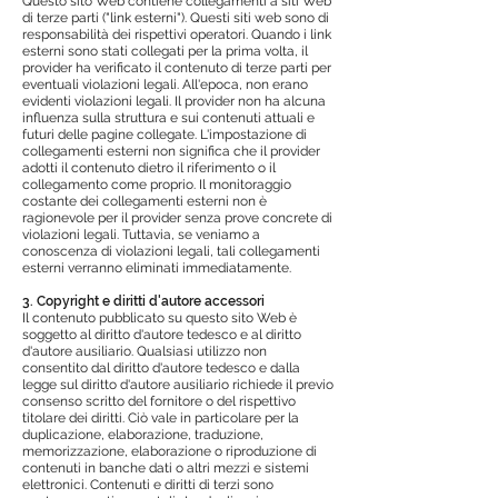
Questo sito Web contiene collegamenti a siti Web
di terze parti ("link esterni"). Questi siti web sono di
responsabilità dei rispettivi operatori. Quando i link
esterni sono stati collegati per la prima volta, il
provider ha verificato il contenuto di terze parti per
eventuali violazioni legali. All'epoca, non erano
evidenti violazioni legali. Il provider non ha alcuna
influenza sulla struttura e sui contenuti attuali e
futuri delle pagine collegate. L'impostazione di
collegamenti esterni non significa che il provider
adotti il contenuto dietro il riferimento o il
collegamento come proprio. Il monitoraggio
costante dei collegamenti esterni non è
ragionevole per il provider senza prove concrete di
violazioni legali. Tuttavia, se veniamo a
conoscenza di violazioni legali, tali collegamenti
esterni verranno eliminati immediatamente.
3. Copyright e diritti d'autore accessori
Il contenuto pubblicato su questo sito Web è
soggetto al diritto d'autore tedesco e al diritto
d'autore ausiliario. Qualsiasi utilizzo non
consentito dal diritto d'autore tedesco e dalla
legge sul diritto d'autore ausiliario richiede il previo
consenso scritto del fornitore o del rispettivo
titolare dei diritti. Ciò vale in particolare per la
duplicazione, elaborazione, traduzione,
memorizzazione, elaborazione o riproduzione di
contenuti in banche dati o altri mezzi e sistemi
elettronici. Contenuti e diritti di terzi sono