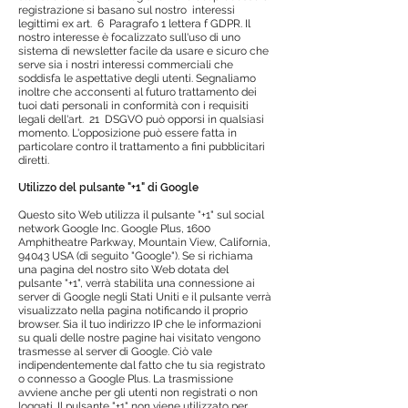
registrazione si basano sul nostro
interessi
legittimi ex art.
6
Paragrafo 1 lettera f GDPR. Il
nostro interesse è focalizzato sull'uso di uno
sistema di newsletter facile da usare e sicuro che
serve sia i nostri interessi commerciali che
soddisfa le aspettative degli utenti. Segnaliamo
inoltre che acconsenti al futuro trattamento dei
tuoi dati personali in conformità con i requisiti
legali dell'art.
21
DSGVO può opporsi in qualsiasi
momento. L'opposizione può essere fatta in
particolare contro il trattamento a fini pubblicitari
diretti.
Utilizzo del pulsante "+1" di Google
Questo sito Web utilizza il pulsante "+1" sul social
network Google Inc. Google Plus, 1600
Amphitheatre Parkway, Mountain View, California,
94043 USA (di seguito "Google"). Se si richiama
una pagina del nostro sito Web dotata del
pulsante "+1", verrà stabilita una connessione ai
server di Google negli Stati Uniti e il pulsante verrà
visualizzato nella pagina notificando il proprio
browser. Sia il tuo indirizzo IP che le informazioni
su quali delle nostre pagine hai visitato vengono
trasmesse al server di Google. Ciò vale
indipendentemente dal fatto che tu sia registrato
o connesso a Google Plus. La trasmissione
avviene anche per gli utenti non registrati o non
loggati. Il pulsante "+1" non viene utilizzato per