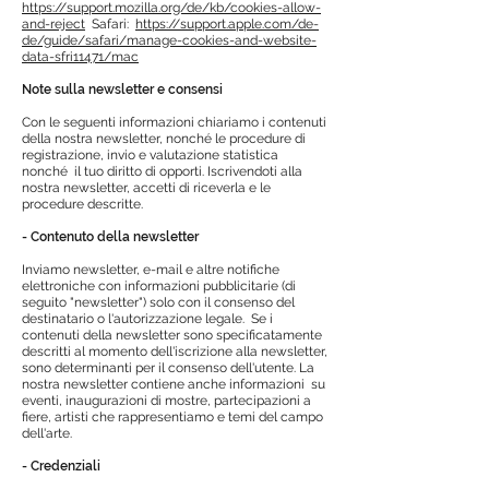
https://support.mozilla.org/de/kb/cookies-allow-
and-reject
Safari:
https://support.apple.com/de-
de/guide/safari/manage-cookies-and-website-
data-sfri11471/mac
Note sulla newsletter e consensi
Con le seguenti informazioni chiariamo i contenuti
della nostra newsletter, nonché le procedure di
registrazione, invio e valutazione statistica
nonché
il tuo diritto di opporti. Iscrivendoti alla
nostra newsletter, accetti di riceverla e le
procedure descritte.
- Contenuto della newsletter
Inviamo newsletter, e-mail e altre notifiche
elettroniche con informazioni pubblicitarie (di
seguito "newsletter") solo con il consenso del
destinatario o l'autorizzazione legale.
Se i
contenuti della newsletter sono specificatamente
descritti al momento dell'iscrizione alla newsletter,
sono determinanti per il consenso dell'utente. La
nostra newsletter contiene anche informazioni
su
eventi, inaugurazioni di mostre, partecipazioni a
fiere, artisti che rappresentiamo e temi del campo
dell'arte.
- Credenziali