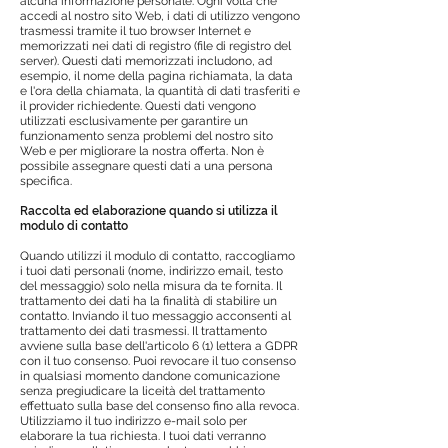
alcuna informazione personale. Ogni volta che
accedi al nostro sito Web, i dati di utilizzo vengono
trasmessi tramite il tuo browser Internet e
memorizzati nei dati di registro (file di registro del
server). Questi dati memorizzati includono, ad
esempio, il nome della pagina richiamata, la data
e l'ora della chiamata, la quantità di dati trasferiti e
il provider richiedente. Questi dati vengono
utilizzati esclusivamente per garantire un
funzionamento senza problemi del nostro sito
Web e per migliorare la nostra offerta. Non è
possibile assegnare questi dati a una persona
specifica.
Raccolta ed elaborazione quando si utilizza il
modulo di contatto
Quando utilizzi il modulo di contatto, raccogliamo
i tuoi dati personali (nome, indirizzo email, testo
del messaggio) solo nella misura da te fornita. Il
trattamento dei dati ha la finalità di stabilire un
contatto. Inviando il tuo messaggio acconsenti al
trattamento dei dati trasmessi. Il trattamento
avviene sulla base dell'articolo 6 (1) lettera a GDPR
con il tuo consenso. Puoi revocare il tuo consenso
in qualsiasi momento dandone comunicazione
senza pregiudicare la liceità del trattamento
effettuato sulla base del consenso fino alla revoca.
Utilizziamo il tuo indirizzo e-mail solo per
elaborare la tua richiesta. I tuoi dati verranno