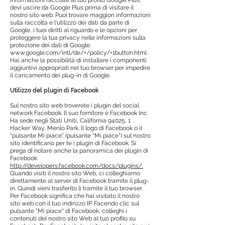
informazioni raccolte al tuo profilo Google Plus,
devi uscire da Google Plus prima di visitare il
nostro sito web. Puoi trovare maggiori informazioni
sulla raccolta e l'utilizzo dei dati da parte di
Google, i tuoi diritti al riguardo e le opzioni per
proteggere la tua privacy nelle informazioni sulla
protezione dei dati di Google:
www.google.com/intl/de/+/policy/+1button.html .
Hai anche la possibilità di installare i componenti
aggiuntivi appropriati nel tuo browser per impedire
il caricamento dei plug-in di Google.
Utilizzo del plugin di Facebook
Sul nostro sito web troverete i plugin del social
network Facebook. Il suo fornitore è Facebook Inc.
Ha sede negli Stati Uniti, California 94025, 1
Hacker Way, Menlo Park. Il logo di Facebook o il
"pulsante Mi piace" (pulsante "Mi piace") sul nostro
sito identificano per te i plugin di Facebook. Si
prega di notare anche la panoramica dei plugin di
Facebook
http://developers.facebook.com/docs/plugins/.
Quando visiti il nostro sito Web, ci colleghiamo
direttamente al server di Facebook tramite il plug-
in. Quindi vieni trasferito lì tramite il tuo browser.
Per Facebook significa che hai visitato il nostro
sito web con il tuo indirizzo IP. Facendo clic sul
pulsante "Mi piace" di Facebook, colleghi i
contenuti del nostro sito Web al tuo profilo su